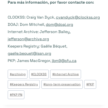
Para más información, por favor contacte con:
CLOCKSS: Craig Van Dyck,
cvandyck@clockss.org
DOAJ: Dom Mitchell,
dom@doaj.org
Internet Archive: Jefferson Bailey,
jefferson@archive.org
Keepers Registry: Gaëlle Béquet,
gaelle.bequet@issn.org
PKP: James MacGregor,
jbm9@sfu.ca
Post
#
archiving
#
CLOCKSS
#
Internet Archive
Tags:
#
Keepers Registry
#
long-term preservation
#
PKP
#
PKP PN