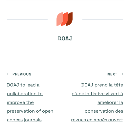
DOAJ
Navegación
PREVIOUS
NEXT
DOAJ to lead a
DOAJ prend la tête
de
collaboration to
d’une initiative visant à
improve the
améliorer la
entradas
preservation of open
conservation des
access journals
revues en accès ouvert