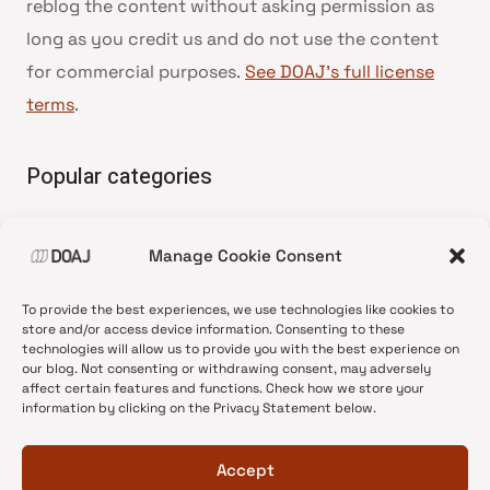
reblog the content without asking permission as
long as you credit us and do not use the content
for commercial purposes.
See DOAJ’s full license
terms
.
Popular categories
• Advice and best practice
Manage Cookie Consent
•
News update
•
Press release
To provide the best experiences, we use technologies like cookies to
•
Open Access
store and/or access device information. Consenting to these
technologies will allow us to provide you with the best experience on
•
DOAJ Ambassadors
our blog. Not consenting or withdrawing consent, may adversely
affect certain features and functions. Check how we store your
•
DOAJ Voices
information by clicking on the Privacy Statement below.
Accept