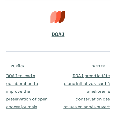
DOAJ
Beitragsnavigation
ZURÜCK
WEITER
DOAJ to lead a
DOAJ prend la tête
collaboration to
d’une initiative visant à
improve the
améliorer la
preservation of open
conservation des
access journals
revues en accès ouvert