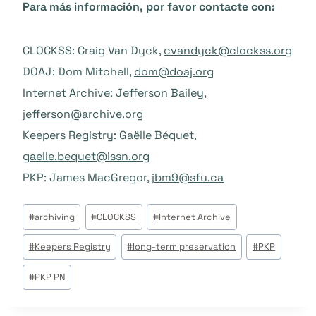
Para más información, por favor contacte con:
CLOCKSS: Craig Van Dyck,
cvandyck@clockss.org
DOAJ: Dom Mitchell,
dom@doaj.org
Internet Archive: Jefferson Bailey,
jefferson@archive.org
Keepers Registry: Gaëlle Béquet,
gaelle.bequet@issn.org
PKP: James MacGregor,
jbm9@sfu.ca
Beitrags
#
archiving
#
CLOCKSS
#
Internet Archive
Tags:
#
Keepers Registry
#
long-term preservation
#
PKP
#
PKP PN