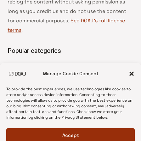
reblog the content without asking permission as
long as you credit us and do not use the content
for commercial purposes.
See DOAJ’s full license
terms
.
Popular categories
• Advice and best practice
Manage Cookie Consent
•
News update
•
Press release
To provide the best experiences, we use technologies like cookies to
•
Open Access
store and/or access device information. Consenting to these
technologies will allow us to provide you with the best experience on
•
DOAJ Ambassadors
our blog. Not consenting or withdrawing consent, may adversely
affect certain features and functions. Check how we store your
•
DOAJ Voices
information by clicking on the Privacy Statement below.
Accept