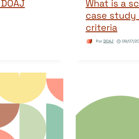
o DOAJ
What is a sc
case study 
criteria
Por
DOAJ
09/07/2