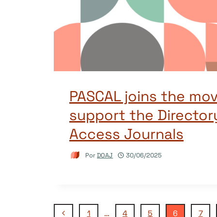
PASCAL joins the mo
support the Director
Access Journals
Por
DOAJ
30/06/2025
Página
1
…
4
5
6
7