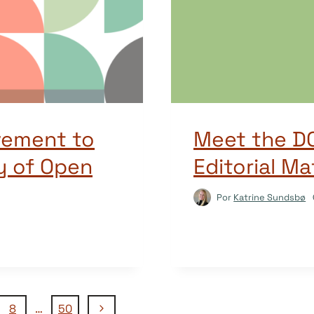
vement to
Meet the D
y of Open
Editorial M
Por
Katrine Sundsbø
Página
8
…
50