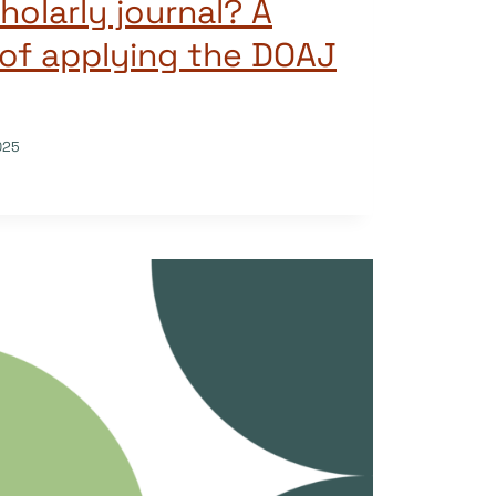
holarly journal? A
of applying the DOAJ
025