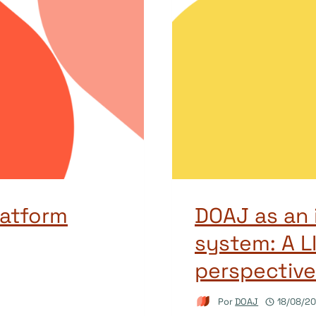
latform
DOAJ as an 
system: A L
perspective
Por
DOAJ
18/08/2