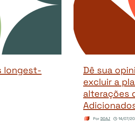
 longest-
Dê sua opin
excluir a pl
alterações 
Adicionados
Por
DOAJ
14/07/2