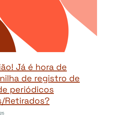
ião! Já é hora de
anilha de registro de
de periódicos
/Retirados?
025