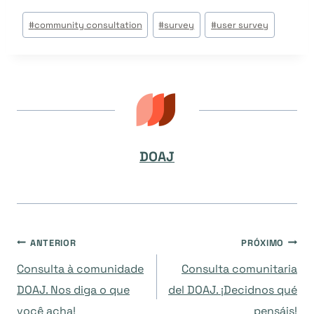
Tags
#
community consultation
#
survey
#
user survey
do
Post:
DOAJ
Navegação
ANTERIOR
PRÓXIMO
Consulta à comunidade
Consulta comunitaria
de
DOAJ. Nos diga o que
del DOAJ. ¡Decidnos qué
você acha!
pensáis!