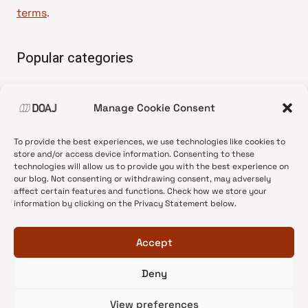
terms
.
Popular categories
• Advice and best practice
Manage Cookie Consent
•
News update
•
Press release
To provide the best experiences, we use technologies like cookies to
•
Open Access
store and/or access device information. Consenting to these
technologies will allow us to provide you with the best experience on
•
DOAJ Ambassadors
our blog. Not consenting or withdrawing consent, may adversely
affect certain features and functions. Check how we store your
•
DOAJ Voices
information by clicking on the Privacy Statement below.
Accept
Deny
© 2026 DOAJ Blog
View preferences