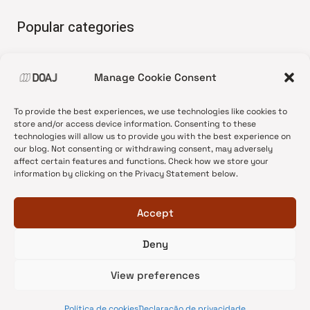
Popular categories
• Advice and best practice
Manage Cookie Consent
•
News update
•
Press release
To provide the best experiences, we use technologies like cookies to
•
Open Access
store and/or access device information. Consenting to these
technologies will allow us to provide you with the best experience on
•
DOAJ Ambassadors
our blog. Not consenting or withdrawing consent, may adversely
affect certain features and functions. Check how we store your
•
DOAJ Voices
information by clicking on the Privacy Statement below.
Accept
Deny
© 2026 DOAJ Blog
View preferences
Política de cookies
Declaração de privacidade