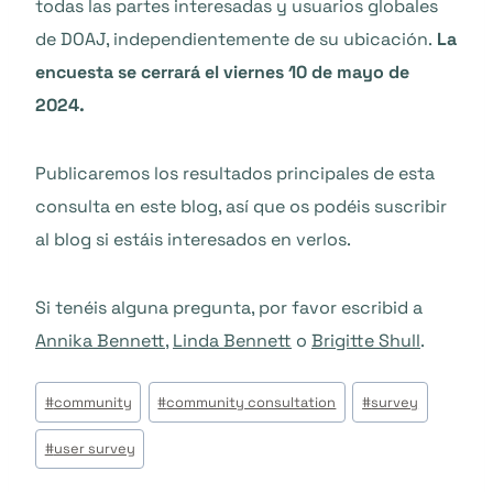
todas las partes interesadas y usuarios globales
de DOAJ, independientemente de su ubicación.
La
encuesta se cerrará el viernes 10 de mayo de
2024.
Publicaremos los resultados principales de esta
consulta en este blog, así que os podéis suscribir
al blog si estáis interesados en verlos.
Si tenéis alguna pregunta, por favor escribid a
Annika Bennett
,
Linda Bennett
o
Brigitte Shull
.
Tags
#
community
#
community consultation
#
survey
do
#
user survey
Post: