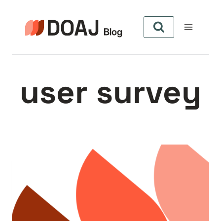
Pular
para
o
Conteúdo
user survey