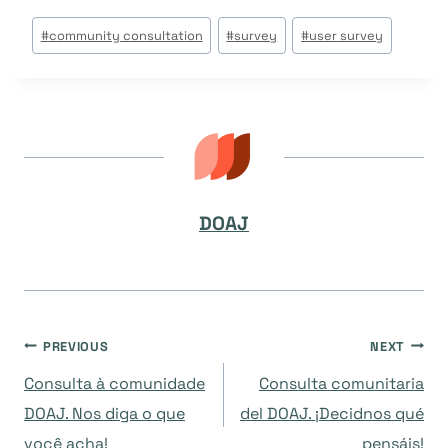
Post
#
community consultation
#
survey
#
user survey
Tags:
DOAJ
Navegación
PREVIOUS
NEXT
Consulta à comunidade
Consulta comunitaria
de
DOAJ. Nos diga o que
del DOAJ. ¡Decidnos qué
você acha!
pensáis!