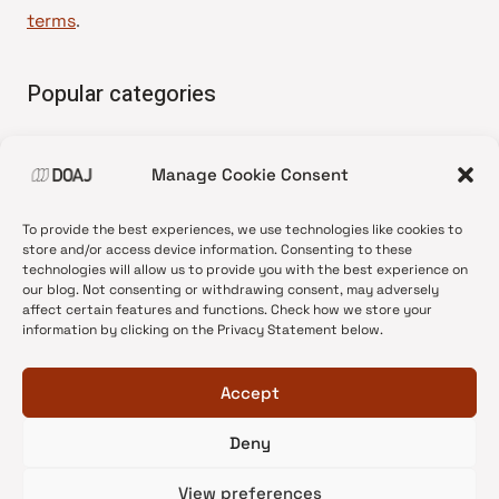
terms
.
Popular categories
• Advice and best practice
Manage Cookie Consent
•
News update
•
Press release
To provide the best experiences, we use technologies like cookies to
•
Open Access
store and/or access device information. Consenting to these
technologies will allow us to provide you with the best experience on
•
DOAJ Ambassadors
our blog. Not consenting or withdrawing consent, may adversely
affect certain features and functions. Check how we store your
•
DOAJ Voices
information by clicking on the Privacy Statement below.
Accept
Deny
© 2026 DOAJ Blog
View preferences