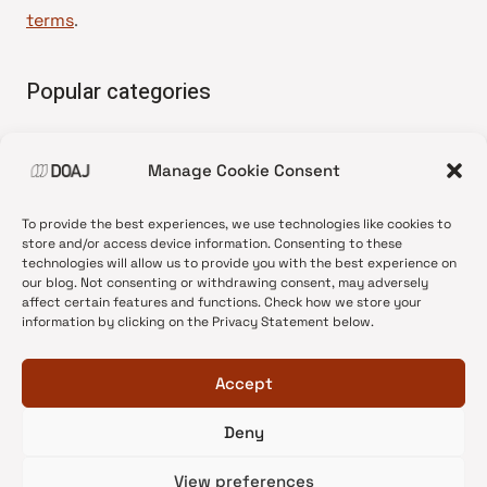
terms
.
Popular categories
• Advice and best practice
Manage Cookie Consent
•
News update
•
Press release
To provide the best experiences, we use technologies like cookies to
•
Open Access
store and/or access device information. Consenting to these
technologies will allow us to provide you with the best experience on
•
DOAJ Ambassadors
our blog. Not consenting or withdrawing consent, may adversely
affect certain features and functions. Check how we store your
•
DOAJ Voices
information by clicking on the Privacy Statement below.
Accept
Deny
© 2026 DOAJ Blog
View preferences