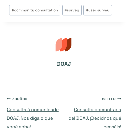
Beitrags
#
community consultation
#
survey
#
user survey
Tags:
DOAJ
Beitragsnavigation
ZURÜCK
WEITER
Consulta à comunidade
Consulta comunitaria
DOAJ. Nos diga o que
del DOAJ. ¡Decidnos qué
você acha!
pensáis!