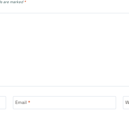
ds are marked
*
Email
*
W