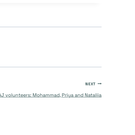
NEXT
J volunteers: Mohammad, Priya and Nataliia