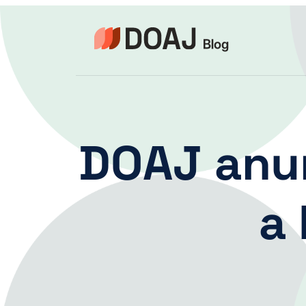
Skip
to
content
DOAJ anun
a