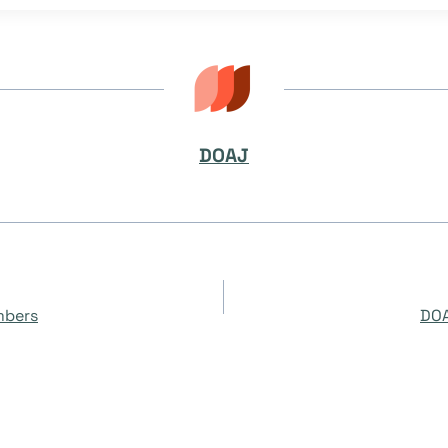
DOAJ
mbers
DOA