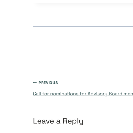
Post
PREVIOUS
Call for nominations for Advisory Board me
navigation
Leave a Reply