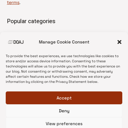
terms
.
Popular categories
• Advice and best practice
Manage Cookie Consent
•
News update
•
Press release
To provide the best experiences, we use technologies like cookies to
•
Open Access
store and/or access device information. Consenting to these
technologies will allow us to provide you with the best experience on
•
DOAJ Ambassadors
our blog. Not consenting or withdrawing consent, may adversely
affect certain features and functions. Check how we store your
•
DOAJ Voices
information by clicking on the Privacy Statement below.
Accept
Deny
© 2026 DOAJ Blog
View preferences