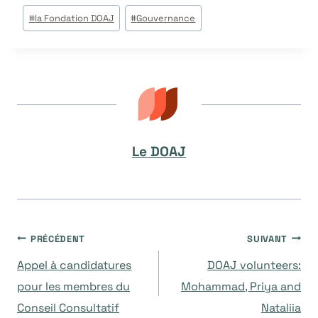
Étiquettes
#
la Fondation DOAJ
#
Gouvernance
de
la
publication :
Le DOAJ
Navigation
PRÉCÉDENT
SUIVANT
Appel à candidatures
DOAJ volunteers:
de
pour les membres du
Mohammad, Priya and
Conseil Consultatif
Nataliia