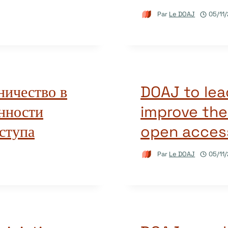
Par
Le DOAJ
05/11
ничество в
DOAJ to lea
нности
improve the
ступа
open access
Par
Le DOAJ
05/11