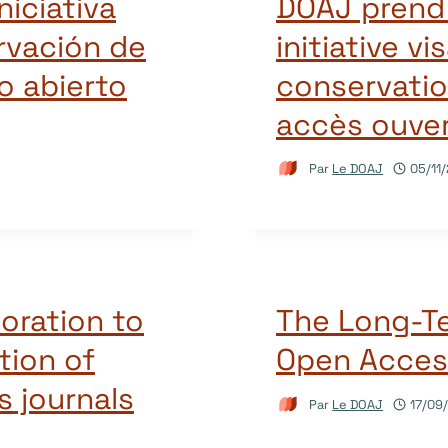
iciativa
DOAJ prend 
ervación de
initiative vi
o abierto
conservatio
accès ouve
Par
Le DOAJ
05/11
oration to
The Long-Te
tion of
Open Acces
 journals
Par
Le DOAJ
17/09