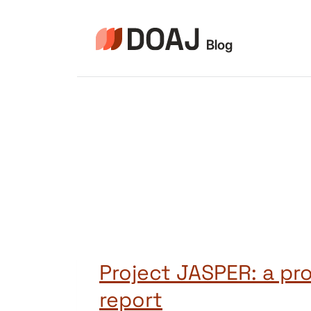
Aller
au
contenu
Project JASPER: a pr
report