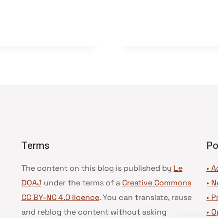
Terms
Po
The content on this blog is published by
Le
• A
DOAJ
under the terms of a
Creative Commons
•
N
CC BY-NC 4.0 licence
. You can translate, reuse
•
P
and reblog the content without asking
•
O