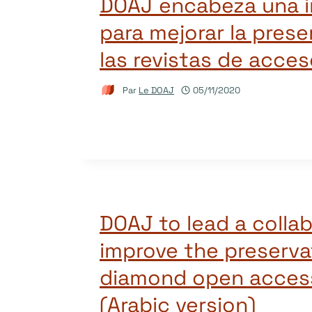
DOAJ encabeza una in
para mejorar la pres
las revistas de acces
Par
Le DOAJ
05/11/2020
DOAJ to lead a collab
improve the preserva
diamond open access
(Arabic version)