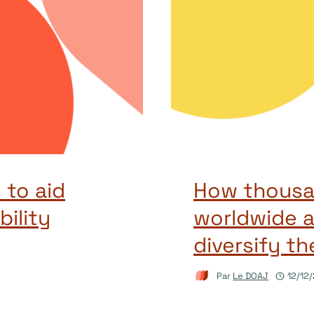
to aid
How thousan
ility
worldwide a
diversify th
Par
Le DOAJ
12/12