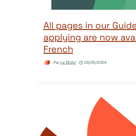
All pages in our Guid
applying are now avai
French
Par
Le DOAJ
03/05/2024