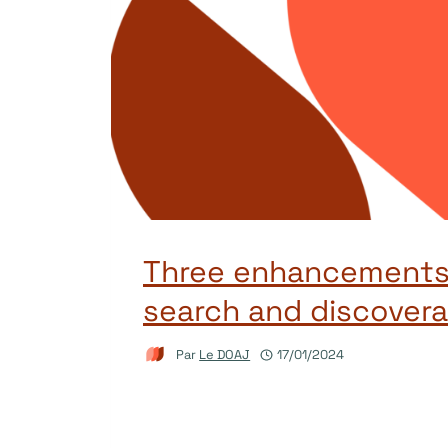
Three enhancements 
search and discoverab
Par
Le DOAJ
17/01/2024