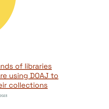
ds of libraries
re using DOAJ to
eir collections
/2023