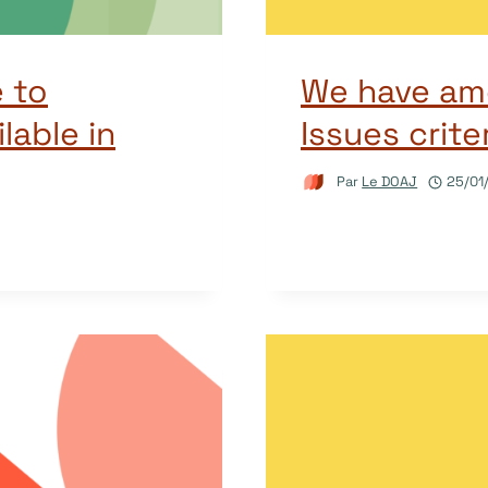
e to
We have am
lable in
Issues crite
Par
Le DOAJ
25/01