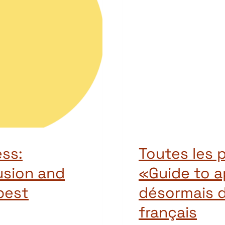
ss:
Toutes les 
usion and
«Guide to a
best
désormais d
français