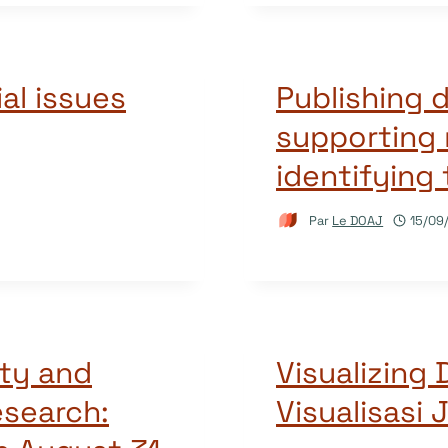
ial issues
Publishing 
supporting 
identifying 
Par
Le DOAJ
15/09
ity and
Visualizing 
esearch:
Visualisasi 