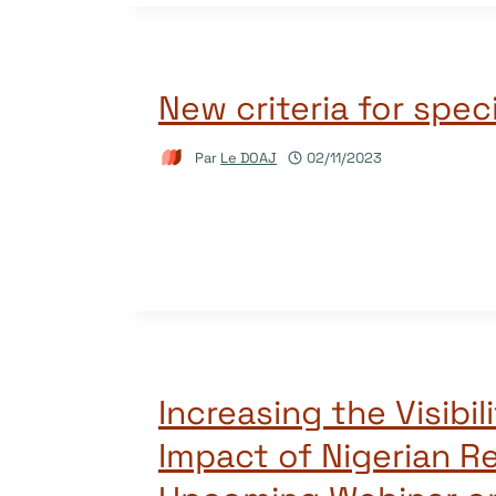
New criteria for spec
Par
Le DOAJ
02/11/2023
Increasing the Visibil
Impact of Nigerian R