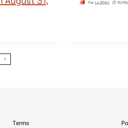
 August 31,
Par
Le DOAJ
15/08
Page
suivante
Terms
Po