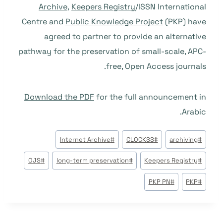
Archive
,
Keepers Registry
/ISSN International
Centre and
Public Knowledge Project
(PKP) have
agreed to partner to provide an alternative
pathway for the preservation of small-scale, APC-
free, Open Access journals.
Download the PDF
for the full announcement in
Arabic.
وسوم
Internet Archive
#
CLOCKSS
#
archiving
#
المقال:
OJS
#
long-term preservation
#
Keepers Registry
#
PKP PN
#
PKP
#