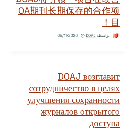
OA期刊长期保存的合作项
目！
بواسطة
DOAJ
05/11/2020
DOAJ возглавит
сотрудничество в целях
улучшения сохранности
журналов открытого
доступа