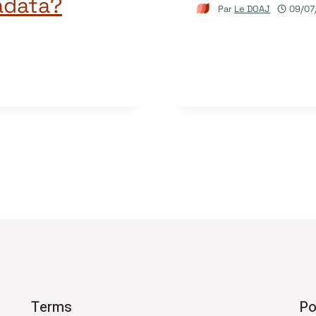
adata?
Par
Le DOAJ
09/07
Terms
Po