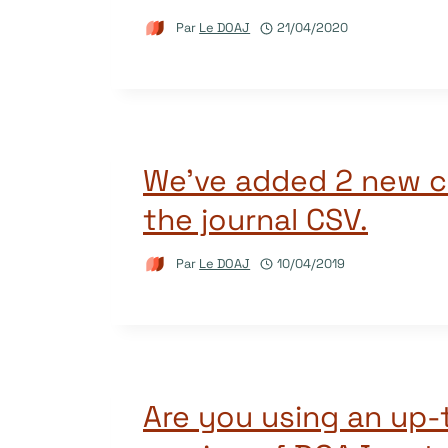
Par
Le DOAJ
21/04/2020
We’ve added 2 new c
the journal CSV.
Par
Le DOAJ
10/04/2019
Are you using an up-