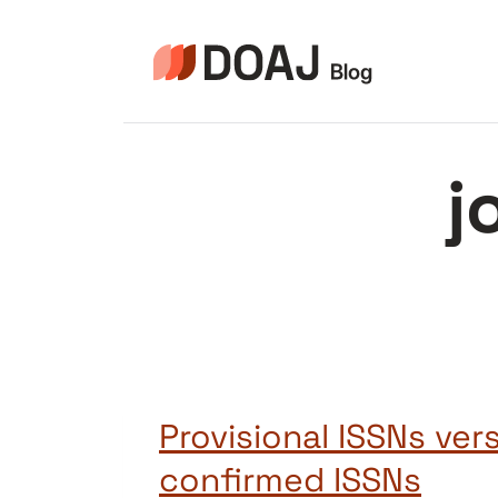
Aller
au
contenu
j
Provisional ISSNs ver
confirmed ISSNs