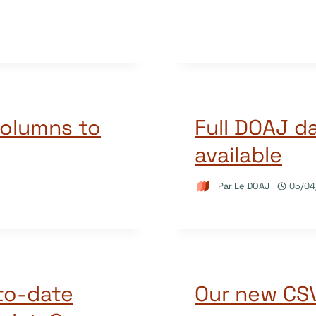
olumns to
Full DOAJ 
available
Par
Le DOAJ
05/04
to-date
Our new CSV 