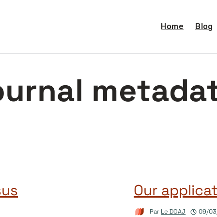
Home
Blog
ournal metada
sus
Our applica
Par
Le DOAJ
09/03