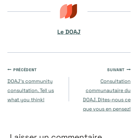
Le DOAJ
Navigation
PRÉCÉDENT
SUIVANT
DOAJ’s community
Consultation
de
consultation. Tell us
communautaire du
what you think!
DOAJ. Dites-nous ce
l’article
que vous en pensez!
Laisser un commentaire