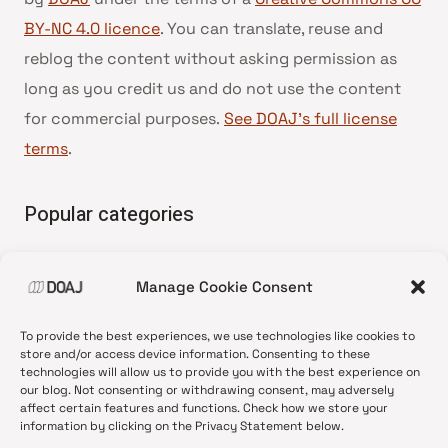
BY-NC 4.0 licence
. You can translate, reuse and
reblog the content without asking permission as
long as you credit us and do not use the content
for commercial purposes.
See DOAJ’s full license
terms
.
Popular categories
• Advice and best practice
Manage Cookie Consent
•
News update
•
Press release
To provide the best experiences, we use technologies like cookies to
•
Open Access
store and/or access device information. Consenting to these
technologies will allow us to provide you with the best experience on
•
DOAJ Ambassadors
our blog. Not consenting or withdrawing consent, may adversely
affect certain features and functions. Check how we store your
•
DOAJ Voices
information by clicking on the Privacy Statement below.