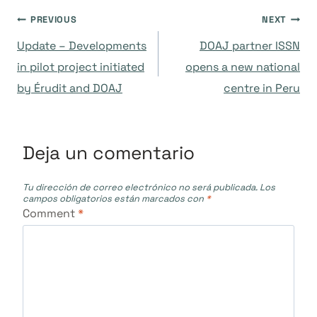
Navegación
PREVIOUS
NEXT
Update – Developments
DOAJ partner ISSN
de
in pilot project initiated
opens a new national
by Érudit and DOAJ
centre in Peru
entradas
Deja un comentario
Tu dirección de correo electrónico no será publicada.
Los
campos obligatorios están marcados con
*
Comment
*