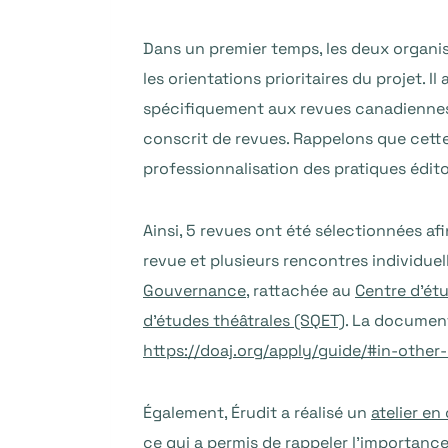
Dans un premier temps, les deux organis
les orientations prioritaires du projet. I
spécifiquement aux revues canadiennes
conscrit de revues. Rappelons que cette 
professionnalisation des pratiques édit
Ainsi, 5 revues ont été sélectionnées af
revue et plusieurs rencontres individue
Gouvernance
, rattachée au
Centre d’ét
d’études théâtrales (SQET)
. La document
https://doaj.org/apply/guide/#in-other
Également, Érudit a réalisé un
atelier en
ce qui a permis de rappeler l’importan