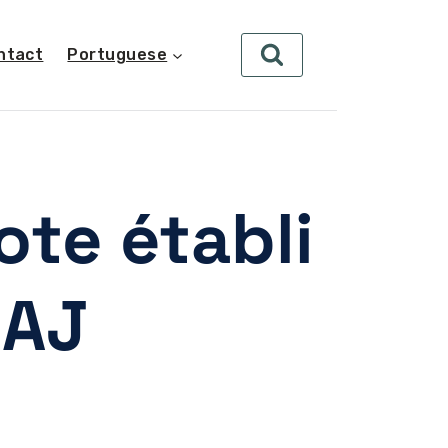
ntact
Portuguese
ote établi
OAJ