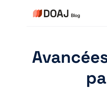
Pular
para
o
Conteúdo
Avancées 
pa