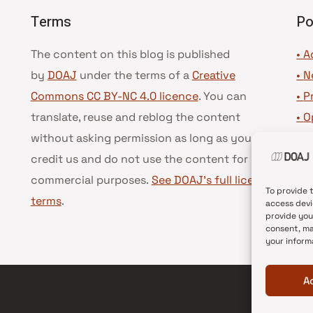
Terms
Po
The content on this blog is published
• A
by
DOAJ
under the terms of a
Creative
•
N
Commons CC BY-NC 4.0 licence
. You can
•
P
translate, reuse and reblog the content
•
O
without asking permission as long as you
•
D
credit us and do not use the content for
•
D
commercial purposes.
See DOAJ’s full license
To provide 
terms
.
access devi
provide you
consent, ma
your inform
A