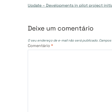
Update – Developments in pilot project init
de
Post
Deixe um comentário
O seu endereço de e-mail não será publicado.
Campos 
Comentário
*