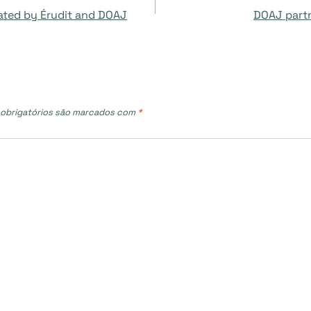
iated by Érudit and DOAJ
DOAJ partn
obrigatórios são marcados com
*