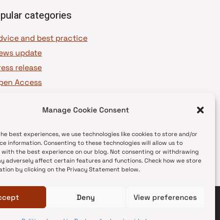
pular categories
dvice and best practice
ews update
ress release
pen Access
OAJ Ambassadors
Manage Cookie Consent
OAJ Voices
the best experiences, we use technologies like cookies to store and/or
ce information. Consenting to these technologies will allow us to
 with the best experience on our blog. Not consenting or withdrawing
y adversely affect certain features and functions. Check how we store
ation by clicking on the Privacy Statement below.
ccept
Deny
View preferences