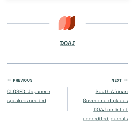
DOAJ
Navegación
PREVIOUS
NEXT
CLOSED: Japanese
South African
de
speakers needed
Government places
DOAJ on list of
entradas
accredited journals