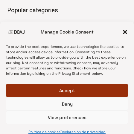
Popular categories
• Advice and best practice
Manage Cookie Consent
•
News update
•
Press release
To provide the best experiences, we use technologies like cookies to
•
Open Access
store and/or access device information. Consenting to these
technologies will allow us to provide you with the best experience on
•
DOAJ Ambassadors
our blog. Not consenting or withdrawing consent, may adversely
affect certain features and functions. Check how we store your
•
DOAJ Voices
information by clicking on the Privacy Statement below.
Accept
Deny
© 2026 DOAJ Blog
View preferences
Política de cookies
Declaración de privacidad