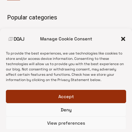
Popular categories
• Advice and best practice
Manage Cookie Consent
•
News update
•
Press release
To provide the best experiences, we use technologies like cookies to
•
Open Access
store and/or access device information. Consenting to these
technologies will allow us to provide you with the best experience on
•
DOAJ Ambassadors
our blog. Not consenting or withdrawing consent, may adversely
affect certain features and functions. Check how we store your
•
DOAJ Voices
information by clicking on the Privacy Statement below.
Accept
Deny
© 2026 DOAJ Blog
View preferences