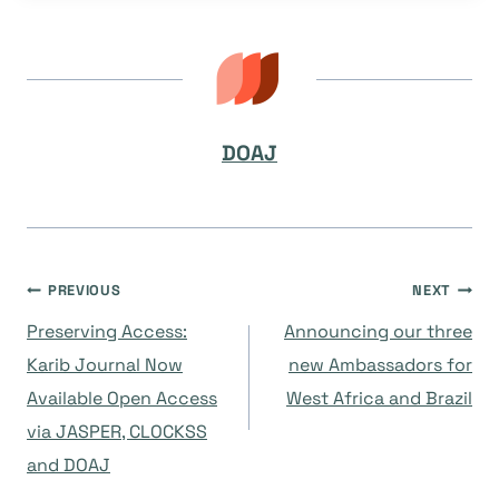
DOAJ
Navegación
PREVIOUS
NEXT
Preserving Access:
Announcing our three
de
Karib Journal Now
new Ambassadors for
Available Open Access
West Africa and Brazil
entradas
via JASPER, CLOCKSS
and DOAJ