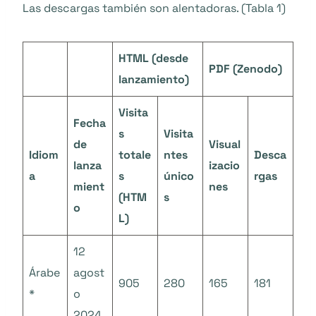
Las descargas también son alentadoras. (Tabla 1)
HTML (desde
PDF (Zenodo)
lanzamiento)
Visita
Fecha
s
Visita
de
Visual
Idiom
totale
ntes
Desca
lanza
izacio
a
s
único
rgas
mient
nes
(HTM
s
o
L)
12
Árabe
agost
905
280
165
181
*
o
2024