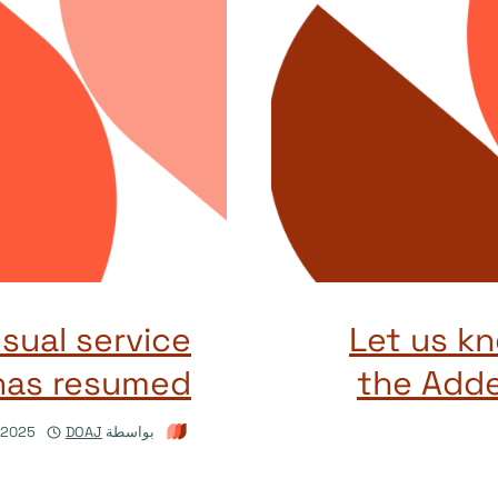
usual service
Let us kno
has resumed
the Add
بواسطة
DOAJ
/2025