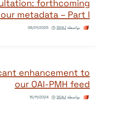
ultation: forthcoming
our metadata – Part I
بواسطة
DOAJ
08/01/2025
icant enhancement to
our OAI-PMH feed
بواسطة
DOAJ
15/11/2024