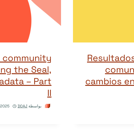
ur community
Resultados
ing the Seal,
comunit
adata – Part
cambios en
II
بواسطة
DOAJ
/2025