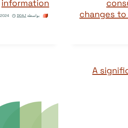
information
cons
changes to 
بواسطة
DOAJ
/2024
A signif