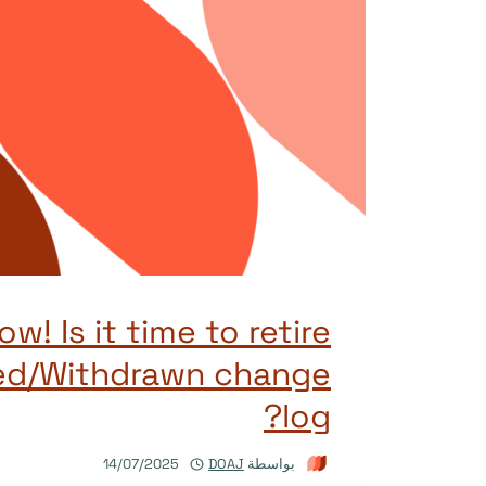
w! Is it time to retire
ed/Withdrawn change
log?
بواسطة
DOAJ
14/07/2025