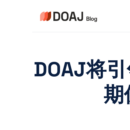
Pular
para
o
Conteúdo
DOAJ将
期