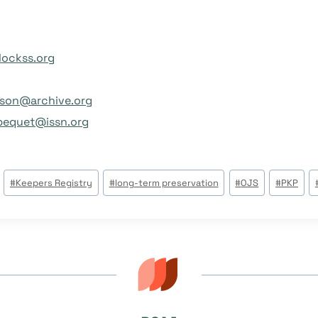
ockss.org
rson@archive.org
.bequet@issn.org
#
Keepers Registry
#
long-term preservation
#
OJS
#
PKP