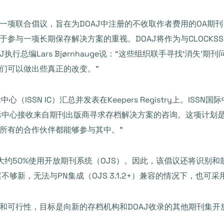
项联合倡议，旨在为DOAJ中注册的不收取作者费用的OA期刊
一项长期保存解决方案的重视。DOAJ将作为与CLOCKSS、PKP和
行总编Lars Bjørnhauge说：“这些组织联手寻找‘消失
们可以做出些真正的改变。”
SSN IC）汇总并发表在Keepers Registry上。ISSN国际中
者，ISSN国际中心接收来自期刊出版商寻求存档解决方案的咨询。这项
所有的合作伙伴都能够参与其中。”
大约50%使用开放期刊系统（OJS）。因此，该倡议还将识别和鼓
方案不够新，无法与PN集成（OJS 3.1.2+）兼容的情况下，也
和可行性，目标是向新的存档机构和DOAJ收录的其他期刊集开