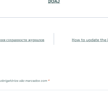
DOAJ
ения сохранности журналов
How to update the 
obrigatórios são marcados com
*