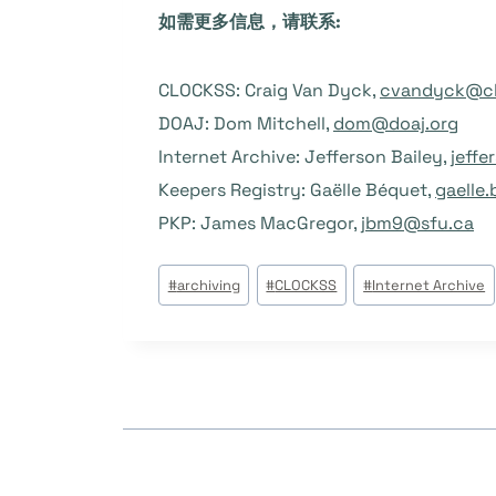
如需更多信息，请联系
:
CLOCKSS: Craig Van Dyck,
cvandyck@cl
DOAJ: Dom Mitchell,
dom@doaj.org
Internet Archive: Jefferson Bailey,
jeffe
Keepers Registry: Gaëlle Béquet,
gaelle
PKP: James MacGregor,
jbm9@sfu.ca
Tags
#
archiving
#
CLOCKSS
#
Internet Archive
do
Post: