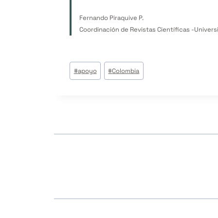
Fernando Piraquive P.
Coordinación de Revistas Científicas -Univers
Tags
#
apoyo
#
Colombia
do
Post: