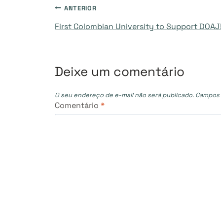
Navegação
ANTERIOR
First Colombian University to Support DOAJ
de
Post
Deixe um comentário
O seu endereço de e-mail não será publicado.
Campos 
Comentário
*