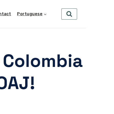
ntact
Portuguese
n Colombia
OAJ!