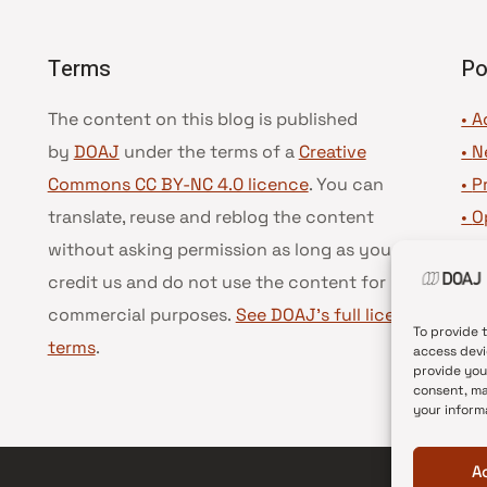
Terms
Po
The content on this blog is published
• A
by
DOAJ
under the terms of a
Creative
•
N
Commons CC BY-NC 4.0 licence
. You can
•
P
translate, reuse and reblog the content
•
O
without asking permission as long as you
•
D
credit us and do not use the content for
•
D
commercial purposes.
See DOAJ’s full license
To provide 
terms
.
access devi
provide you
consent, ma
your inform
A