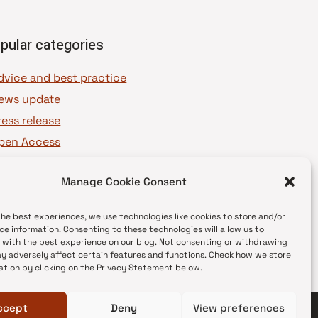
pular categories
dvice and best practice
ews update
ress release
pen Access
OAJ Ambassadors
Manage Cookie Consent
OAJ Voices
the best experiences, we use technologies like cookies to store and/or
ce information. Consenting to these technologies will allow us to
 with the best experience on our blog. Not consenting or withdrawing
y adversely affect certain features and functions. Check how we store
ation by clicking on the Privacy Statement below.
ccept
Deny
View preferences