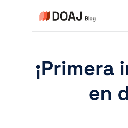
Pular
para
o
Conteúdo
¡Primera 
en 