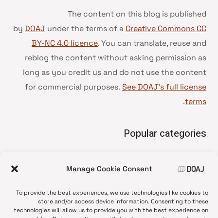
The content on this blog is published
by
DOAJ
under the terms of a
Creative Commons CC
BY-NC 4.0 licence
. You can translate, reuse and
reblog the content without asking permission as
long as you credit us and do not use the content
for commercial purposes.
See DOAJ’s full license
.
terms
Popular categories
• Advice and best practice
Manage Cookie Consent
News update
•
Press release
•
To provide the best experiences, we use technologies like cookies to
Open Access
•
store and/or access device information. Consenting to these
technologies will allow us to provide you with the best experience on
DOAJ Ambassadors
•