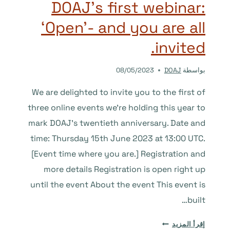
DOAJ’s first webinar:
‘Open’- and you are all
invited.
بواسطة
DOAJ
08/05/2023
We are delighted to invite you to the first of
three online events we’re holding this year to
mark DOAJ’s twentieth anniversary. Date and
time: Thursday 15th June 2023 at 13:00 UTC.
[Event time where you are.] Registration and
more details Registration is open right up
until the event About the event This event is
built…
REGISTRATION
إقرأ المزيد