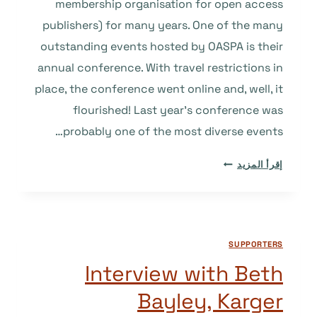
membership organisation for open access
publishers) for many years. One of the many
outstanding events hosted by OASPA is their
annual conference. With travel restrictions in
place, the conference went online and, well, it
flourished! Last year’s conference was
probably one of the most diverse events…
HAVE
إقرأ المزيد
YOU
HEARD
ABOUT
THE
SUPPORTERS
OASPA
CONFERENCE?
Interview with Beth
Bayley, Karger