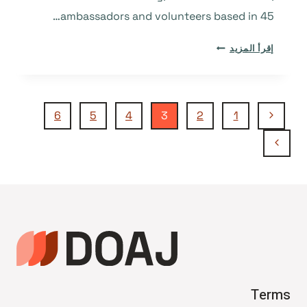
ambassadors and volunteers based in 45…
HOME
إقرأ المزيد
تنقل
الصفحة
6
5
4
3
2
1
السابقة
الصفحة
الصفحة
التالية
Terms