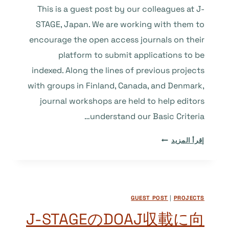
This is a guest post by our colleagues at J-
STAGE, Japan. We are working with them to
encourage the open access journals on their
platform to submit applications to be
indexed. Along the lines of previous projects
with groups in Finland, Canada, and Denmark,
journal workshops are held to help editors
understand our Basic Criteria…
SUPPORTING
إقرأ المزيد
THE
INCLUSION
OF
J-
GUEST POST
|
PROJECTS
STAGE
JOURNALS
J-STAGEのDOAJ収載に向
IN