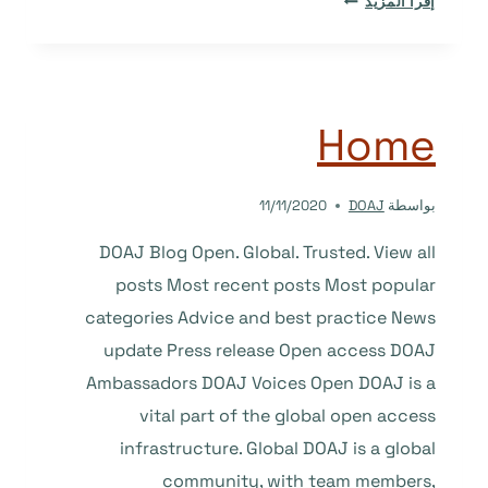
إقرأ المزيد
FOR
DOAJ
AS
AN
ASSOCIATE
Home
EDITOR
بواسطة
DOAJ
11/11/2020
DOAJ Blog Open. Global. Trusted. View all
posts Most recent posts Most popular
categories Advice and best practice News
update Press release Open access DOAJ
Ambassadors DOAJ Voices Open DOAJ is a
vital part of the global open access
infrastructure. Global DOAJ is a global
community, with team members,