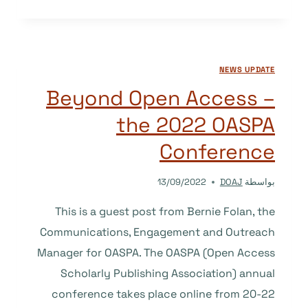
IS
OPEN
FOR
DOAJ’S
NEWS UPDATE
FIRST
WEBINAR:
Beyond Open Access –
‘OPEN’-
the 2022 OASPA
AND
YOU
Conference
ARE
ALL
بواسطة
DOAJ
13/09/2022
INVITED.
This is a guest post from Bernie Folan, the
Communications, Engagement and Outreach
Manager for OASPA. The OASPA (Open Access
Scholarly Publishing Association) annual
conference takes place online from 20-22