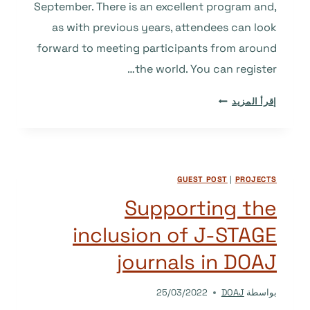
September. There is an excellent program and,
as with previous years, attendees can look
forward to meeting participants from around
the world. You can register…
BEYOND
إقرأ المزيد
OPEN
ACCESS
–
THE
GUEST POST
|
PROJECTS
2022
OASPA
Supporting the
CONFERENCE
inclusion of J-STAGE
journals in DOAJ
بواسطة
DOAJ
25/03/2022