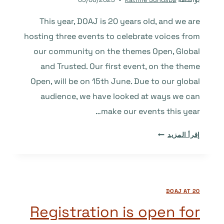
This year, DOAJ is 20 years old, and we are
hosting three events to celebrate voices from
our community on the themes Open, Global
and Trusted. Our first event, on the theme
Open, will be on 15th June. Due to our global
audience, we have looked at ways we can
make our events this year…
MULTILINGUALISM
إقرأ المزيد
AND
DOAJ
AT
20:
DOAJ AT 20
OPEN
Registration is open for