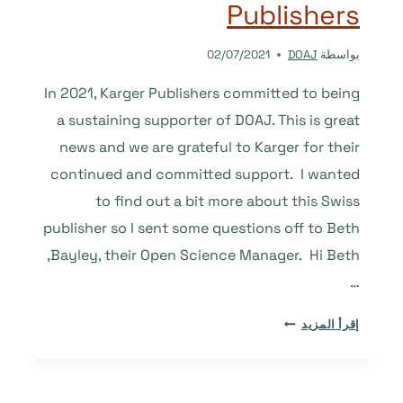
Publishers
بواسطة
DOAJ
02/07/2021
In 2021, Karger Publishers committed to being
a sustaining supporter of DOAJ. This is great
news and we are grateful to Karger for their
continued and committed support. I wanted
to find out a bit more about this Swiss
publisher so I sent some questions off to Beth
Bayley, their Open Science Manager. Hi Beth,
…
INTERVIEW
إقرأ المزيد
WITH
BETH
BAYLEY,