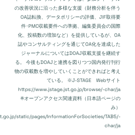
の改善状況に沿った多様な支援（財務分析を伴う
OA誌転換、データポリシーの評価、JIF取得要
件･PMC収載要件への準拠、編集委員会の国際
化、投稿数の増加など）を提供しているが、OA
誌やコンサルティングを通じてOA化を達成した
ジャーナルについてはDOAJ収載支援を継続す
る。 今後もDOAJと連携を図りつつ国内発行刊行
物の収載数を増やしていくことができればと考え
ている。 ※J-STAGE Webサイト
https://www.jstage.jst.go.jp/browse/-char/ja
※オープンアクセス関連資料（日本語ページの
み）
st.go.jp/static/pages/InformationForSocieties/TAB5/-
char/ja