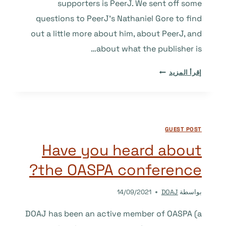
supporters is PeerJ. We sent off some
questions to PeerJ’s Nathaniel Gore to find
out a little more about him, about PeerJ, and
about what the publisher is…
INTERVIEW
إقرأ المزيد
WITH
NATHANIEL
GORE
FROM
GUEST POST
DOAJ
PREMIER
Have you heard about
SUPPORTER,
the OASPA conference?
PEERJ
بواسطة
DOAJ
14/09/2021
DOAJ has been an active member of OASPA (a