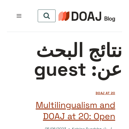
لتجاوز
لى
لمحتوى
نتائج البحث
عن:
guest
DOAJ AT 20
Multilingualism and
DOAJ at 20: Open
بواسطة
Katrine Sundsbø
05/06/2023